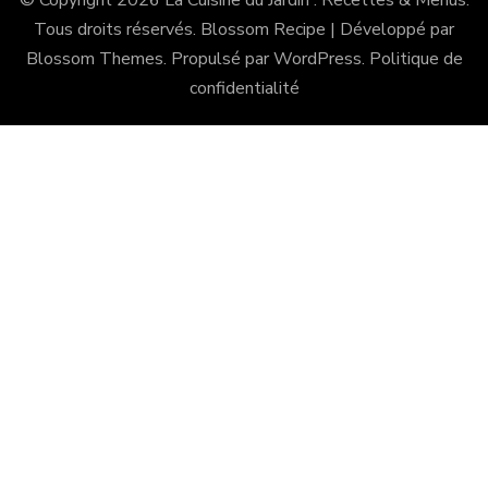
© Copyright 2026
La Cuisine du Jardin : Recettes & Menus
.
Tous droits réservés.
Blossom Recipe | Développé par
Blossom Themes
. Propulsé par
WordPress
.
Politique de
confidentialité