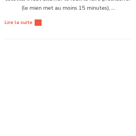
une sacrée privilégiée ! Chaque 15 jours, avec mon
panier de légumes bio « locaux », je peux choisir
des produits supplémentaires. Dans cette liste il y
a différents pains, des …
Lire la suite
Avec du fromage
La croûte au fromage,
comme en Suisse