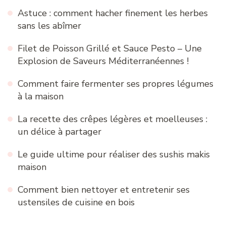
Filet de poisson façon meunière
Défi « Les légumes de saison » : la gagnante !
Mes légumes de saison favoris pour l’été :
l’abondance de juillet et août dans votre
assiette !
© Copyright 2026
La Cuisine du Jardin : Recettes & Menus
.
Tous droits réservés.
Blossom Recipe | Développé par
Blossom Themes
. Propulsé par
WordPress
.
Politique de
confidentialité