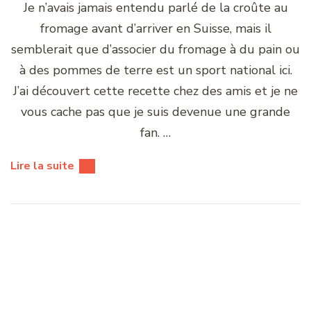
Astuce : comment faire cuire un steak à la
perfection
Cuisiner avec des enfants : recettes faciles et
activités ludiques
Quiche aux tomates cerises et au basilic : Une
explosion de saveurs d’été
Par quoi remplacer le sucre en cuisine ?
Astuce : comment hacher finement les herbes
sans les abîmer
Filet de Poisson Grillé et Sauce Pesto – Une
Explosion de Saveurs Méditerranéennes !
Comment faire fermenter ses propres légumes