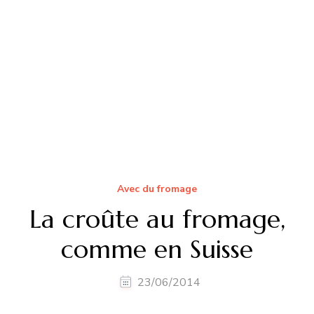
fondues sont proposées, notamment au poivre,
aux champignons, et même au Champagne ou aux
truffes ! …
Lire la suite
RECHERCHER UNE RECETTE
Recherche
pour
:
Articles récents