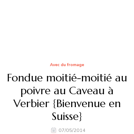
à la maison
La recette des crêpes légères et moelleuses :
un délice à partager
Le guide ultime pour réaliser des sushis makis
maison
Comment bien nettoyer et entretenir ses
ustensiles de cuisine en bois
Cette page inclut des liens affiliés, ce qui signifie
qu’on gagne une petite commission si tu réalises
un achat après avoir cliqué sur le lien. Passer par
un de nos liens affiliés est un moyen de supporter
l’équipe de La Cuisine du Jardin. Merci pour ton