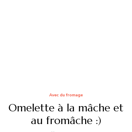
23/06/2014
Je n’avais jamais entendu parlé de la croûte au
fromage avant d’arriver en Suisse, mais il
semblerait que d’associer du fromage à du pain ou
à des pommes de terre est un sport national ici.
J’ai découvert cette recette chez des amis et je ne
vous cache pas que je suis devenue une grande
fan. …
Lire la suite