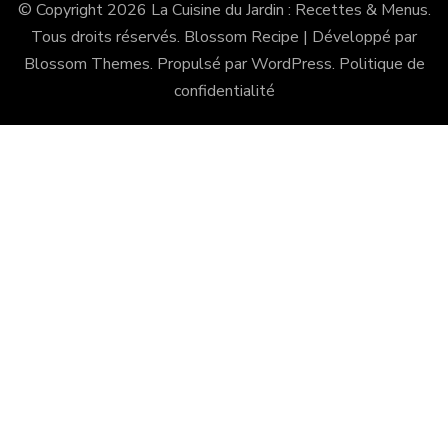
© Copyright 2026
La Cuisine du Jardin : Recettes & Menus
.
Tous droits réservés.
Blossom Recipe | Développé par
Blossom Themes
. Propulsé par
WordPress
.
Politique de
confidentialité