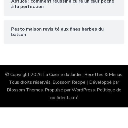
Astuce : comment réussir à cuire un œuf poché
à la perfection
Pesto maison revisité aux fines herbes du
balcon
© Copyright 2026
La Cuisine du Jardin : Recettes & Menus
.
Tous droits réservés.
Blossom Recipe | Développé par
Blossom Themes
. Propulsé par
WordPress
.
Politique de
confidentialité