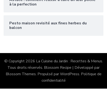
à la perfection
Pesto maison revisité aux fines herbes du
balcon
© Copyright 2026
La Cuisine du Jardin : Recettes & Menus
.
Tous droits réservés.
Blossom Recipe | Développé par
Blossom Themes
. Propulsé par
WordPress
.
Politique de
confidentialité