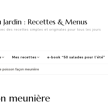
u Jardin : Recettes & Menus
ec des recettes simples et originales pour tous les jours
e
Mes recettes
e-book “50 salades pour l’été”
de poisson façon meunière
çon meunière