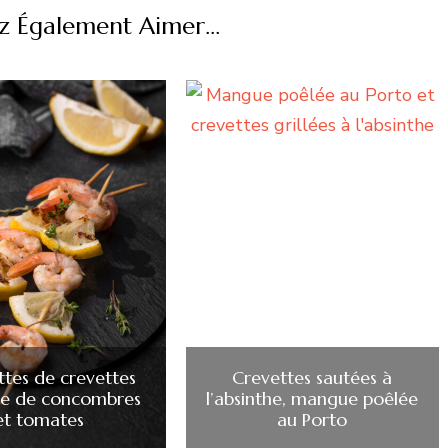
z Également Aimer...
ttes de crevettes
Crevettes sautées à
de de concombres
l’absinthe, mangue poêlée
et tomates
au Porto