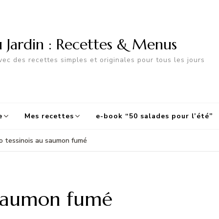
u Jardin : Recettes & Menus
ec des recettes simples et originales pour tous les jours
e
Mes recettes
e-book “50 salades pour l’été”
o tessinois au saumon fumé
u saumon fumé