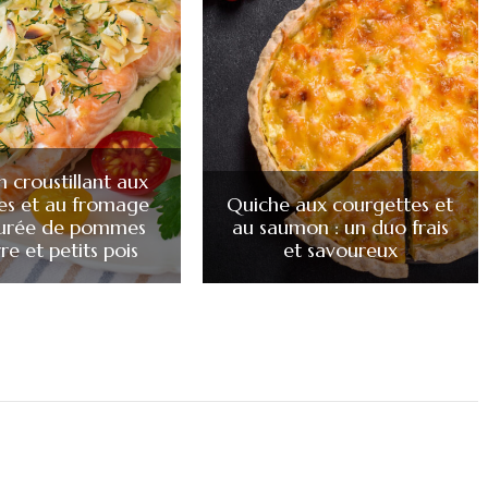
 croustillant aux
s et au fromage
Quiche aux courgettes et
purée de pommes
au saumon : un duo frais
re et petits pois
et savoureux