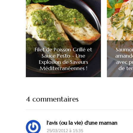
Filet de Poisson Grillé et
Saumon
Sauce Pesto – Une
amande
Explosion de Saveurs
avec 
Méditerranéennes !
de ter
4 commentaires
l'avis (ou la vie) d'une maman
25/03/2012 à 15:35