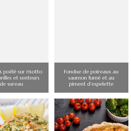
s poêlé sur risotto
Fondue de poireaux au
illes et senteurs
saumon fumé et au
de sureau
piment d’espelette