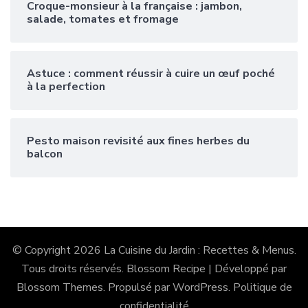
Croque-monsieur à la française : jambon,
salade, tomates et fromage
Astuce : comment réussir à cuire un œuf poché
à la perfection
Pesto maison revisité aux fines herbes du
balcon
© Copyright 2026
La Cuisine du Jardin : Recettes & Menus
.
Tous droits réservés.
Blossom Recipe | Développé par
Blossom Themes
. Propulsé par
WordPress
.
Politique de
confidentialité