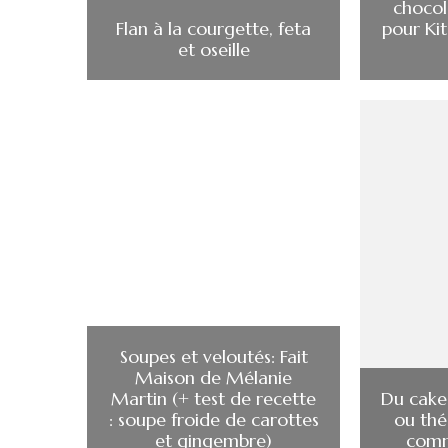
chocol
Flan à la courgette, feta
pour Kit
et oseille
Soupes et veloutés: Fait
Maison de Mélanie
Martin (+ test de recette
Du cake 
: soupe froide de carottes
ou thé
et gingembre)
comm