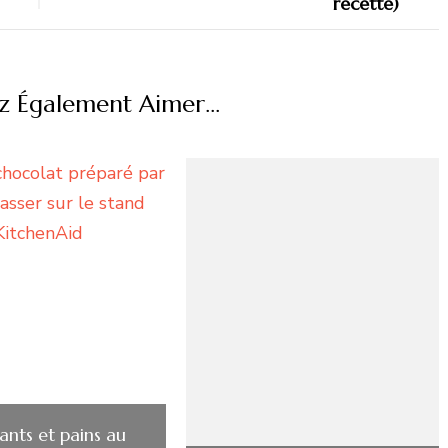
z Également Aimer...
ants et pains au