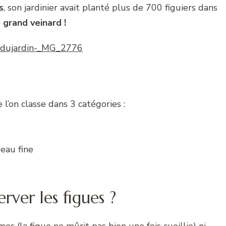
s
, son jardinier avait planté plus de 700 figuiers dans
 grand veinard !
l’on classe dans 3 catégories :
peau fine
ver les figues ?
es (la figue ne mûrit pas bien une fois cueillie) ni