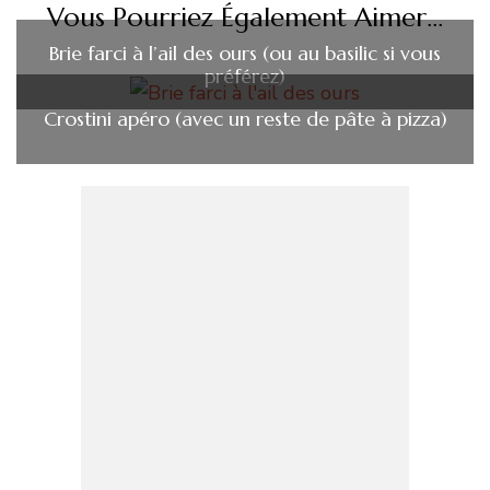
Vous Pourriez Également Aimer...
Brie farci à l’ail des ours (ou au basilic si vous
préférez)
Crostini apéro (avec un reste de pâte à pizza)