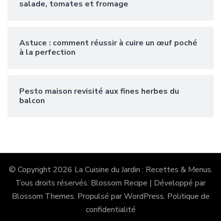
salade, tomates et fromage
Astuce : comment réussir à cuire un œuf poché
à la perfection
Pesto maison revisité aux fines herbes du
balcon
© Copyright 2026
La Cuisine du Jardin : Recettes & Menus
.
Tous droits réservés.
Blossom Recipe | Développé par
Blossom Themes
. Propulsé par
WordPress
.
Politique de
confidentialité