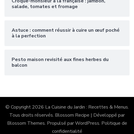
Croque-monsieur à la française : jambon,
salade, tomates et fromage
Astuce : comment réussir à cuire un œuf poché
à la perfection
Pesto maison revisité aux fines herbes du
balcon
© Copyright 2026
La Cuisine du Jardin : Recettes & Menus
.
Tous droits réservés.
Blossom Recipe | Développé par
Blossom Themes
. Propulsé par
WordPress
.
Politique de
confidentialité