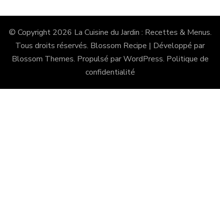
© Copyright 2026
La Cuisine du Jardin : Recettes & Menus
.
Tous droits réservés.
Blossom Recipe | Développé par
Blossom Themes
. Propulsé par
WordPress
.
Politique de
confidentialité