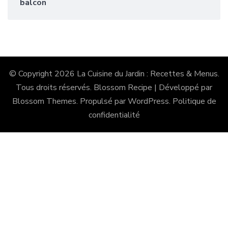
balcon
© Copyright 2026
La Cuisine du Jardin : Recettes & Menus
.
Tous droits réservés.
Blossom Recipe | Développé par
Blossom Themes
. Propulsé par
WordPress
.
Politique de
confidentialité