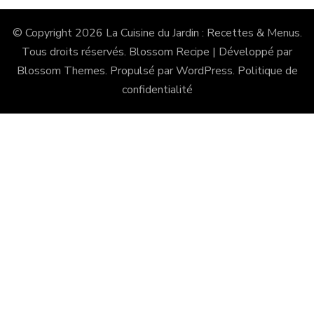
© Copyright 2026
La Cuisine du Jardin : Recettes & Menus
.
Tous droits réservés.
Blossom Recipe | Développé par
Blossom Themes
. Propulsé par
WordPress
.
Politique de
confidentialité