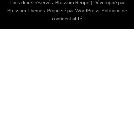
Tous droits réservés.
Blossom Recipe | Développé par
Blossom Themes
. Propulsé par
WordPress
.
Politique de
confidentialité