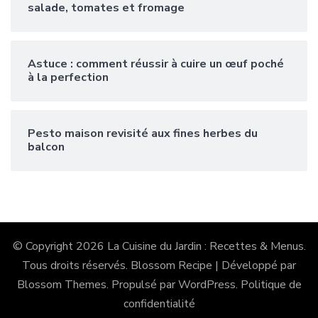
salade, tomates et fromage
Astuce : comment réussir à cuire un œuf poché
à la perfection
Pesto maison revisité aux fines herbes du
balcon
© Copyright 2026
La Cuisine du Jardin : Recettes & Menus
.
Tous droits réservés.
Blossom Recipe | Développé par
Blossom Themes
. Propulsé par
WordPress
.
Politique de
confidentialité