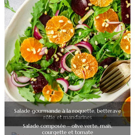
Salade gourmande à la roquette, betterave
rôtie et mandarines
Salade composée – olive verte, maïs,
courgette et tomate