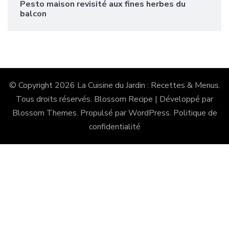
Pesto maison revisité aux fines herbes du
balcon
© Copyright 2026
La Cuisine du Jardin : Recettes & Menus
.
Tous droits réservés.
Blossom Recipe | Développé par
Blossom Themes
. Propulsé par
WordPress
.
Politique de
confidentialité