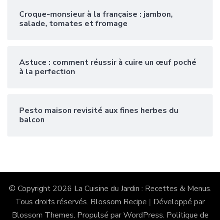
Croque-monsieur à la française : jambon,
salade, tomates et fromage
Astuce : comment réussir à cuire un œuf poché
à la perfection
Pesto maison revisité aux fines herbes du
balcon
© Copyright 2026
La Cuisine du Jardin : Recettes & Menus
.
Tous droits réservés.
Blossom Recipe | Développé par
Blossom Themes
. Propulsé par
WordPress
.
Politique de