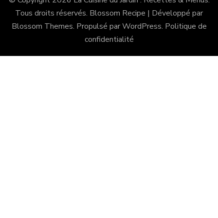
© Copyright 2026
La Cuisine du Jardin : Recettes & Menus
.
Tous droits réservés.
Blossom Recipe | Développé par
Blossom Themes
. Propulsé par
WordPress
.
Politique de
confidentialité