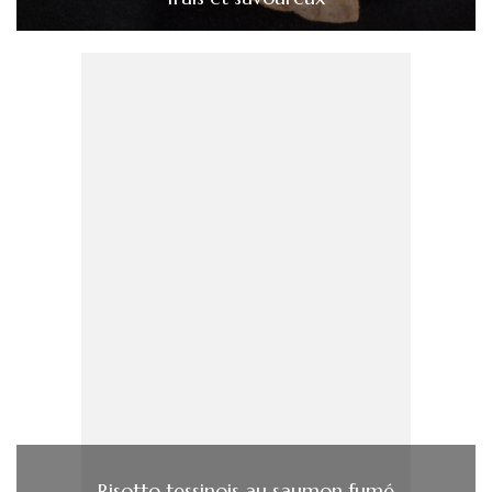
Risotto tessinois au saumon fumé