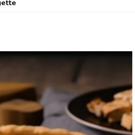
pour
: