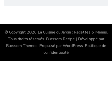
© Copyright 2026
La Cuisine du Jardin : Recettes & Menus
.
Tous droits réservés.
Blossom Recipe | Développé par
Blossom Themes
. Propulsé par
WordPress
.
Politique de
confidentialité