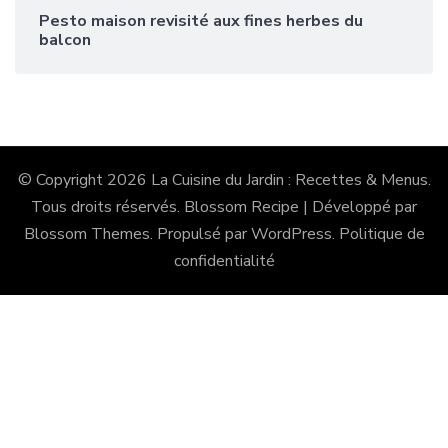
Pesto maison revisité aux fines herbes du
balcon
© Copyright 2026
La Cuisine du Jardin : Recettes & Menus
.
Tous droits réservés.
Blossom Recipe | Développé par
Blossom Themes
. Propulsé par
WordPress
.
Politique de
confidentialité