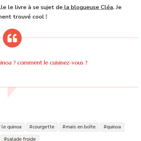
le le livre à se sujet de
la blogueuse Cléa
. Je
iment trouvé cool !
uinoa ? comment le cuisinez-vous ?
 le quinoa
courgette
maïs en boîte
quinoa
salade froide