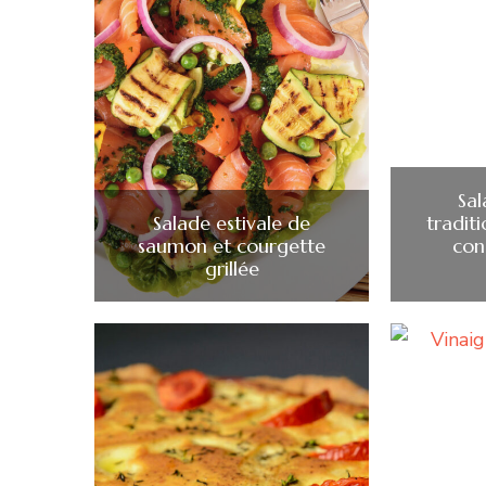
Sa
Salade estivale de
traditi
saumon et courgette
con
grillée