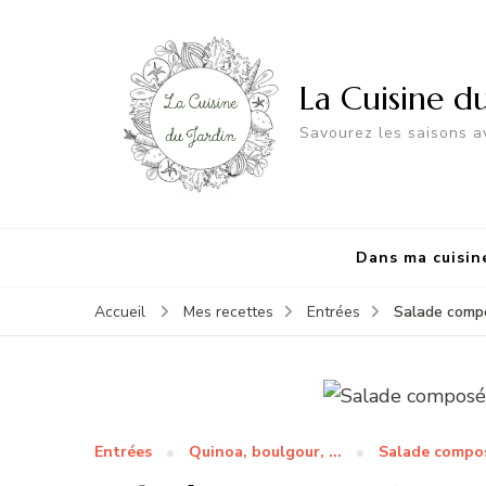
La Cuisine d
Savourez les saisons av
Dans ma cuisin
Salade compo
Accueil
Mes recettes
Entrées
Entrées
Quinoa, boulgour, ...
Salade compo