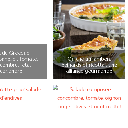
lade Grecque
onnelle : tomate,
Quiche au jambon,
combre, feta,
épinards et ricotta : une
coriandre
alliance gourmande