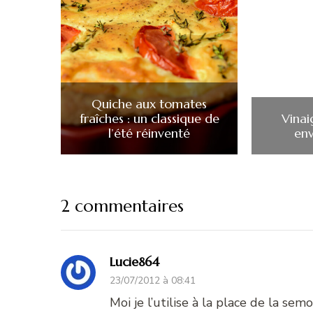
Quiche aux tomates
fraîches : un classique de
Vinai
l’été réinventé
env
2 commentaires
Lucie864
23/07/2012 à 08:41
Moi je l’utilise à la place de la sem