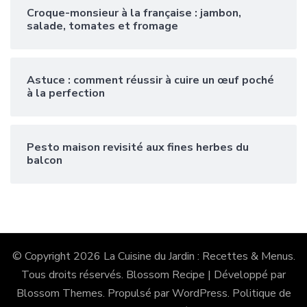
Croque-monsieur à la française : jambon,
salade, tomates et fromage
Astuce : comment réussir à cuire un œuf poché
à la perfection
Pesto maison revisité aux fines herbes du
balcon
© Copyright 2026
La Cuisine du Jardin : Recettes & Menus
.
Tous droits réservés.
Blossom Recipe | Développé par
Blossom Themes
. Propulsé par
WordPress
.
Politique de