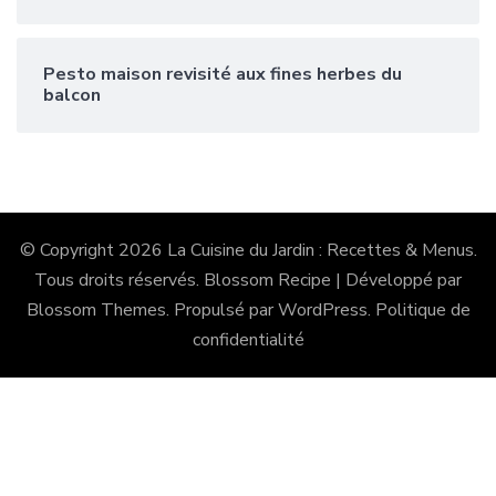
Pesto maison revisité aux fines herbes du
balcon
© Copyright 2026
La Cuisine du Jardin : Recettes & Menus
.
Tous droits réservés.
Blossom Recipe | Développé par
Blossom Themes
. Propulsé par
WordPress
.
Politique de
confidentialité