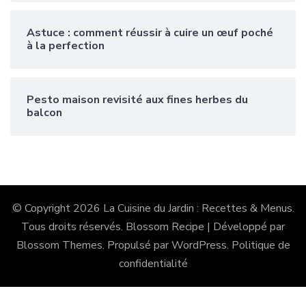
Astuce : comment réussir à cuire un œuf poché
à la perfection
Pesto maison revisité aux fines herbes du
balcon
© Copyright 2026
La Cuisine du Jardin : Recettes & Menus
.
Tous droits réservés.
Blossom Recipe | Développé par
Blossom Themes
. Propulsé par
WordPress
.
Politique de
confidentialité