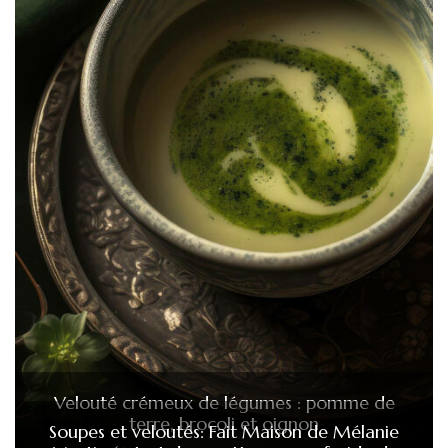
Velouté crémeux de légumes : pomme de
terre, brocoli et oignon
Soupes et veloutés: Fait Maison de Mélanie