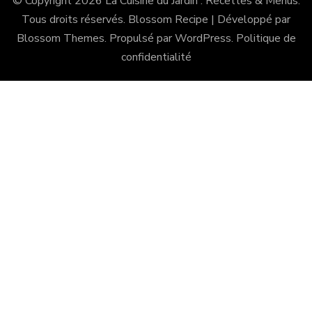
© Copyright 2026
La Cuisine du Jardin : Recettes & Menus
.
Tous droits réservés.
Blossom Recipe | Développé par
Blossom Themes
. Propulsé par
WordPress
.
Politique de
confidentialité