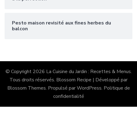
Pesto maison revisité aux fines herbes du
balcon
© Copyright 2026
La Cuisine du Jardin : Recettes & Menus
.
Tous droits réservés.
Blossom Recipe | Développé par
Blossom Themes
. Propulsé par
WordPress
.
Politique de
confidentialité