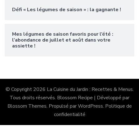
Défi « Les légumes de saison » : la gagnante !
Mes légumes de saison favoris pour l’été :
l’abondance de juillet et août dans votre
assiette !
© Copyright 2026
La Cuisine du Jardin : Recettes & Menus
.
Tous droits réservés.
Blossom Recipe | Développé par
Blossom Themes
. Propulsé par
WordPress
.
Politique de
confidentialité