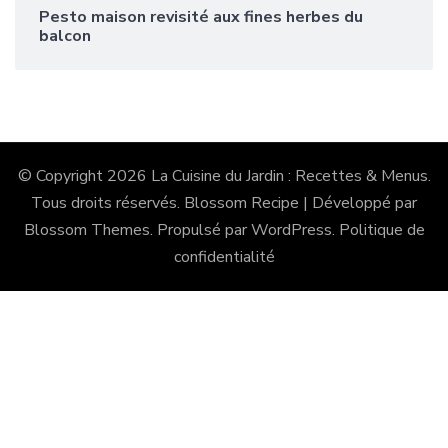
Pesto maison revisité aux fines herbes du
balcon
© Copyright 2026
La Cuisine du Jardin : Recettes & Menus
.
Tous droits réservés.
Blossom Recipe | Développé par
Blossom Themes
. Propulsé par
WordPress
.
Politique de
confidentialité