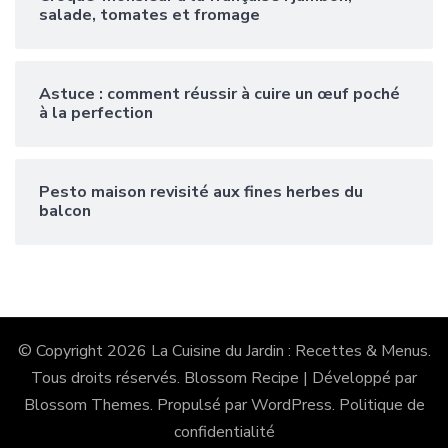
salade, tomates et fromage
Astuce : comment réussir à cuire un œuf poché
à la perfection
Pesto maison revisité aux fines herbes du
balcon
© Copyright 2026
La Cuisine du Jardin : Recettes & Menus
.
Tous droits réservés.
Blossom Recipe | Développé par
Blossom Themes
. Propulsé par
WordPress
.
Politique de
confidentialité