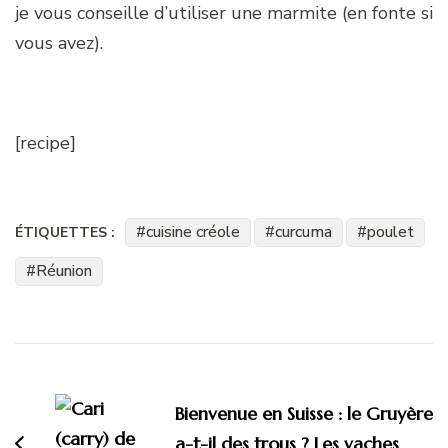
je vous conseille d’utiliser une marmite (en fonte si
vous avez).
[recipe]
cuisine créole
curcuma
poulet
ÉTIQUETTES :
Réunion
Navigation
d'article
Bienvenue en Suisse : le Gruyère
a-t-il des trous ? Les vaches