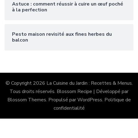
Astuce : comment réussir à cuire un œuf poché
à la perfection
Pesto maison revisité aux fines herbes du
balcon
© Copyright 2026
La Cuisine du Jardin : Recettes & Menus
.
Tous droits réservés.
Blossom Recipe | Développé par
Blossom Themes
. Propulsé par
WordPress
.
Politique de
confidentialité