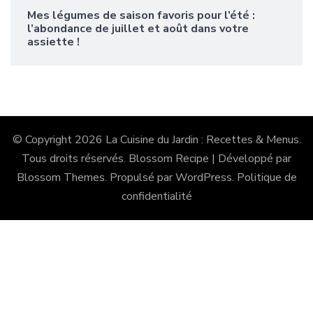
Mes légumes de saison favoris pour l’été :
l’abondance de juillet et août dans votre
assiette !
© Copyright 2026
La Cuisine du Jardin : Recettes & Menus
.
Tous droits réservés.
Blossom Recipe | Développé par
Blossom Themes
. Propulsé par
WordPress
.
Politique de
confidentialité