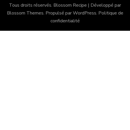
Tous droits réservés.
Blossom Recipe | Développé par
Blossom Themes
. Propulsé par
WordPress
.
Politique de
confidentialité