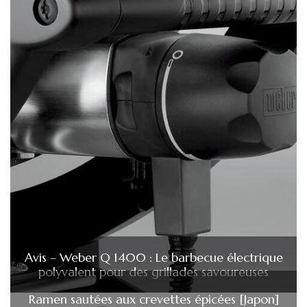
Avis – Weber Q 1400 : Le barbecue électrique
polyvalent pour des grillades savoureuses
Ramen sautées aux crevettes épicées [Japon]