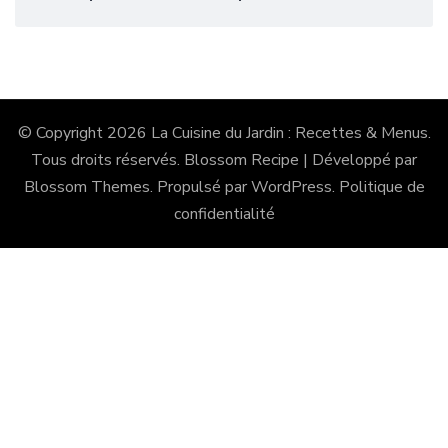
© Copyright 2026
La Cuisine du Jardin : Recettes & Menus
.
Tous droits réservés.
Blossom Recipe | Développé par
Blossom Themes
. Propulsé par
WordPress
.
Politique de
confidentialité