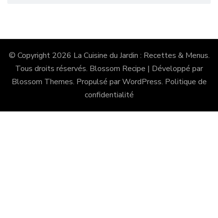
© Copyright 2026
La Cuisine du Jardin : Recettes & Menus
.
Tous droits réservés.
Blossom Recipe | Développé par
Blossom Themes
. Propulsé par
WordPress
.
Politique de
confidentialité