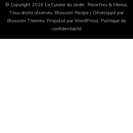
© Copyright 2026
La Cuisine du Jardin : Recettes & Menus
.
Tous droits réservés.
Blossom Recipe | Développé par
Blossom Themes
. Propulsé par
WordPress
.
Politique de
confidentialité