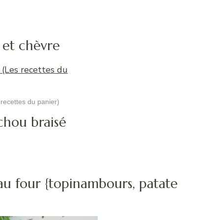
s et chèvre
recettes du panier)
chou braisé
 au four {topinambours, patate