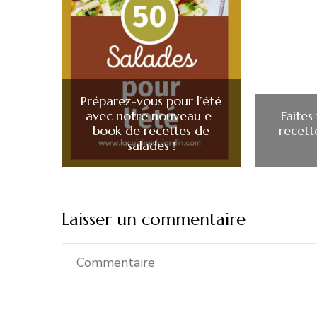
Préparez-vous pour l’été
avec notre nouveau e-
Faites
book de recettes de
recett
salades !
Laisser un commentaire