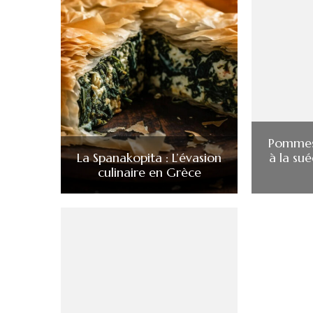
Pommes 
La Spanakopita : L’évasion
à la su
culinaire en Grèce