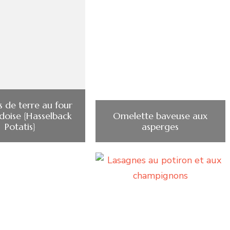
de terre au four
édoise {Hasselback
Omelette baveuse aux
Potatis}
asperges