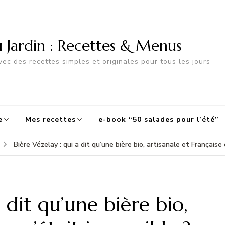
u Jardin : Recettes & Menus
ec des recettes simples et originales pour tous les jours
e
Mes recettes
e-book “50 salades pour l’été”
Bière Vézelay : qui a dit qu’une bière bio, artisanale et Française 
 dit qu’une bière bio,