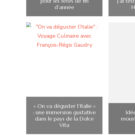
pour les fêtes de fin
J’ai tes
d’année
H
« On va déguster l’Italie »
: une immersion gustative
Idée
dans le pays de la Dolce
mous
Vita