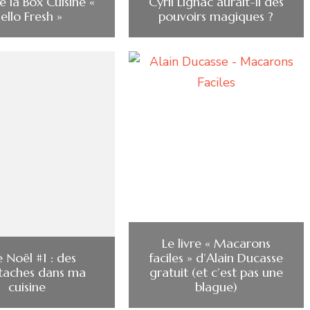
té la Box Cuisine «
Cyril Lignac aurait-il des
ello Fresh »
pouvoirs magiques ?
Le livre « Macarons
 Noël #1 : des
faciles » d’Alain Ducasse
taches dans ma
gratuit (et c’est pas une
cuisine
blague)