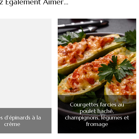
z Également Aimer...
Courgettes farcies au
poulet haché,
es d’épinards à la
champignons, légumes et
crème
fromage