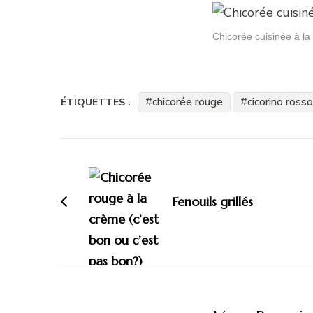
Chicorée cuisinée à l
chicorée rouge
cicorino rosso
ÉTIQUETTES :
Navigation
d'article
Fenouils grillés