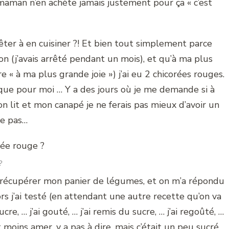
 maman n’en achète jamais justement pour ça « c’est
ter à en cuisiner ?! Et bien tout simplement parce
on (j’avais arrêté pendant un mois), et qu’à ma plus
 « à ma plus grande joie ») j’ai eu 2 chicorées rouges.
n que pour moi … Y a des jours où je me demande si à
n lit et mon canapé je ne ferais pas mieux d’avoir un
me pas…
?
nt récupérer mon panier de légumes, et on m’a répondu
lors j’ai testé (en attendant une autre recette qu’on va
re, … j’ai gouté, … j’ai remis du sucre, … j’ai regoûté, …
t moins amer, y a pas à dire, mais c’était un peu sucré