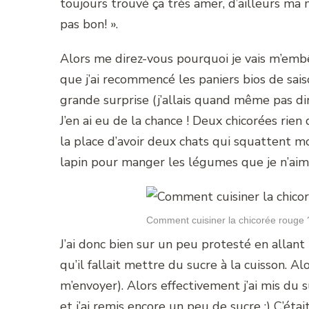
toujours trouvé ça très amer, d’ailleurs ma
pas bon! ».
Alors me direz-vous pourquoi je vais m’embê
que j’ai recommencé les paniers bios de sais
grande surprise (j’allais quand même pas dire
J’en ai eu de la chance ! Deux chicorées rie
la place d’avoir deux chats qui squattent mo
lapin pour manger les légumes que je n’ai
Comment cuisiner la chicorée rouge 
J’ai donc bien sur un peu protesté en alla
qu’il fallait mettre du sucre à la cuisson. A
m’envoyer). Alors effectivement j’ai mis du suc
et j’ai remis encore un peu de sucre :) C’étai