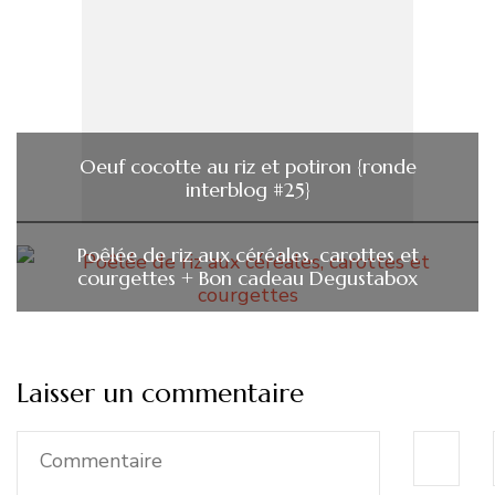
Oeuf cocotte au riz et potiron {ronde
interblog #25}
Poêlée de riz aux céréales, carottes et
courgettes + Bon cadeau Degustabox
Laisser un commentaire