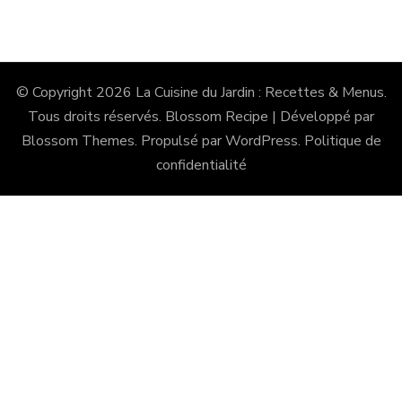
© Copyright 2026
La Cuisine du Jardin : Recettes & Menus
.
Tous droits réservés.
Blossom Recipe | Développé par
Blossom Themes
. Propulsé par
WordPress
.
Politique de
confidentialité