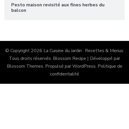
Pesto maison revisité aux fines herbes du
balcon
© Copyright 2026
La Cuisine du Jardin : Recettes & Menus
.
Tous droits réservés.
Blossom Recipe | Développé par
Blossom Themes
. Propulsé par
WordPress
.
Politique de
confidentialité