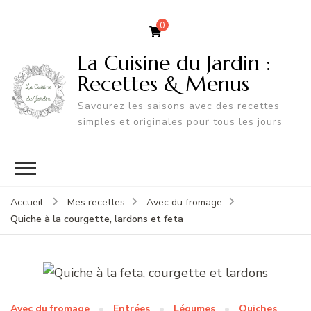
0
La Cuisine du Jardin :
Recettes & Menus
Savourez les saisons avec des recettes
simples et originales pour tous les jours
Accueil
Mes recettes
Avec du fromage
Quiche à la courgette, lardons et feta
Avec du fromage
Entrées
Légumes
Quiches