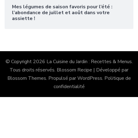
Mes légumes de saison favoris pour l’été :
l’abondance de juillet et août dans votre
assiette !
© Copyright 2026
La Cuisine du Jardin : Recettes & Menus
.
Tous droits réservés.
Blossom Recipe | Développé par
Blossom Themes
. Propulsé par
WordPress
.
Politique de
confidentialité