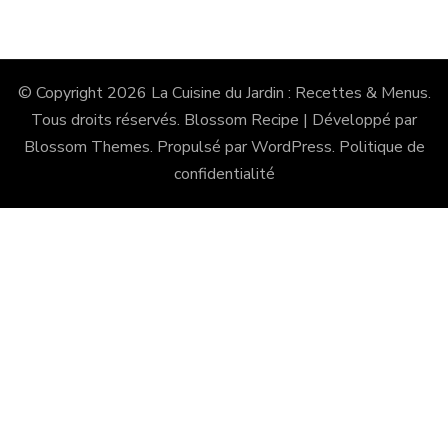
© Copyright 2026
La Cuisine du Jardin : Recettes & Menus
.
Tous droits réservés.
Blossom Recipe | Développé par
Blossom Themes
. Propulsé par
WordPress
.
Politique de
confidentialité