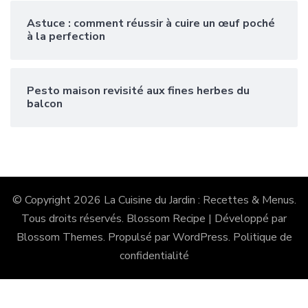
Astuce : comment réussir à cuire un œuf poché
à la perfection
Pesto maison revisité aux fines herbes du
balcon
© Copyright 2026
La Cuisine du Jardin : Recettes & Menus
.
Tous droits réservés.
Blossom Recipe | Développé par
Blossom Themes
. Propulsé par
WordPress
.
Politique de
confidentialité