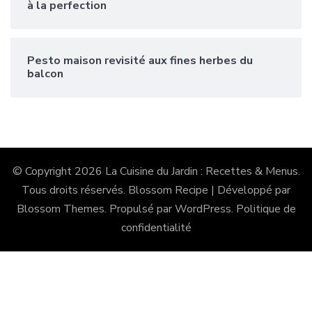
à la perfection
Pesto maison revisité aux fines herbes du
balcon
© Copyright 2026
La Cuisine du Jardin : Recettes & Menus
.
Tous droits réservés.
Blossom Recipe | Développé par
Blossom Themes
. Propulsé par
WordPress
.
Politique de
confidentialité