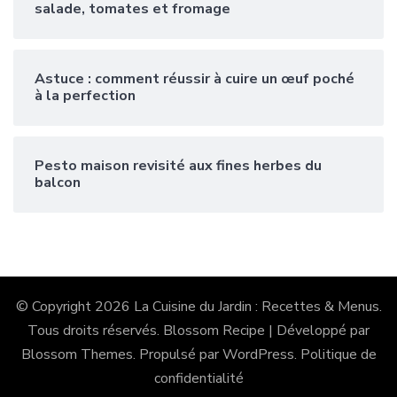
salade, tomates et fromage
Astuce : comment réussir à cuire un œuf poché
à la perfection
Pesto maison revisité aux fines herbes du
balcon
© Copyright 2026
La Cuisine du Jardin : Recettes & Menus
.
Tous droits réservés.
Blossom Recipe | Développé par
Blossom Themes
. Propulsé par
WordPress
.
Politique de
confidentialité